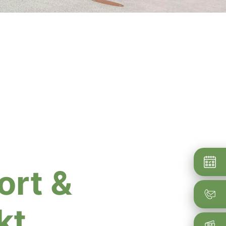
ort &
kt